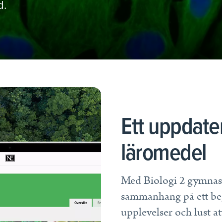
d.
et.
Ett uppdater
läromedel
Med Biologi 2 gymnasi
sammanhang på ett begr
upplevelser och lust at