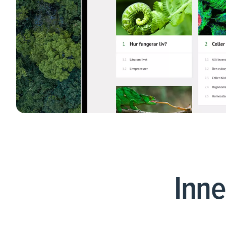
Tips, idéer, webbinarier och hjälp för dig som är lärare.
Läs mer
Lektionstips
Webbinarier & Inspelat
Ta din undervisning till nästa nivå.
Kom igång
Blogg
Håll dig uppdaterad med det senaste från NE.
Frågor och svar
Frågor och svar om våra tjänster, samlade på ett ställe.
Inne