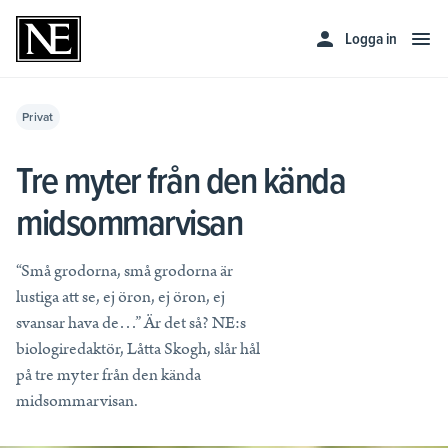
Logga in
Skola
Privat
Lärare
Privat
Skolledare
Tre myter från den kända
Hela utbudet av läromedel
Upptäck kvalitativa läromedel för din undervisning.
midsommarvisan
Företag och myndighet
Skolledare
Läs mer
Läs mer
Privatpersoner
Företag och myndigheter
“Små grodorna, små grodorna är
Läromedel för åk F–3
Läs mer
lustiga att se, ej öron, ej öron, ej
Läromedel för åk 4–6
Prenumerera
NE Komplett
svansar hava de…” Är det så? NE:s
Prova gratis
Läs mer
Läs mer
Läromedel för åk 7–9
biologiredaktör, Låtta Skogh, slår hål
Bibliotek
på tre myter från den kända
Läromedel för gymnasiet
Unika och utvecklande ord- och kunskapstjänster för alla
Kunskapstjänster
Kontakta oss
midsommarvisan.
biblioteksbesökare
Huvudmannaavtal
Priser för privatpersoner
Läs mer
Läs mer