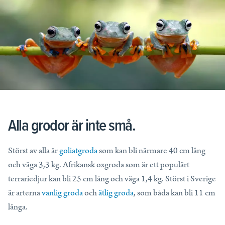
Allt för din undervisning
Läromedel och kunskapstjänster som skapar resultat i och utanför
klassrummet.
Frågor och Svar
Priser för skola
Läs mer
Läs mer
Läs mer
Tryckta läromedel
Blogg
Nyheter – Partnerskap
Digitala läromedel
Läs mer
Läs mer
NE Komplett
Alla grodor är inte små.
NE Fakta
Nyheter – Partnerskap
Störst av alla är
goliatgroda
som kan bli närmare 40 cm lång
Mappi
och väga 3,3 kg. Afrikansk oxgroda som är ett populärt
WOOF
terrariedjur kan bli 25 cm lång och väga 1,4 kg. Störst i Sverige
är arterna
vanlig groda
och
ätlig groda
, som båda kan bli 11 cm
långa.
Tips och support