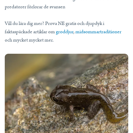
predatorer förlorar de svansen
Vill du lära dig mer? Prova NE gratis och djupdyk i
faktaspäckade artiklar om
groddjur
,
midsommartraditioner
och mycket mycket mer.