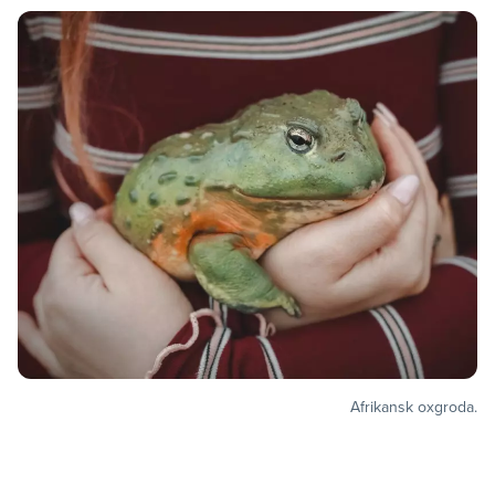
Tips, idéer, webbinarier och hjälp för dig som är lärare.
Läs mer
Lektionstips
Webbinarier & Inspelat
Ta din undervisning till nästa nivå.
Kom igång
Blogg
Håll dig uppdaterad med det senaste från NE.
Frågor och svar
Frågor och svar om våra tjänster, samlade på ett ställe.
Afrikansk oxgroda.