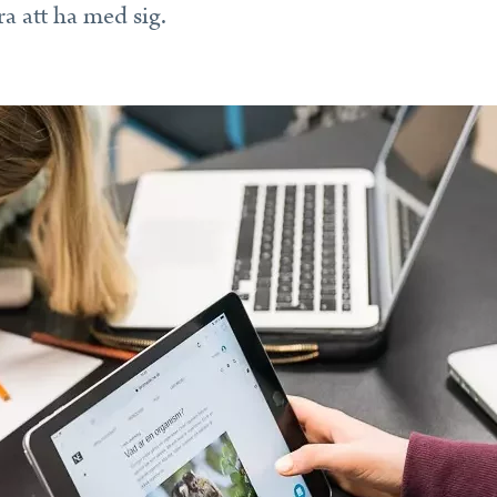
a att ha med sig.
et.