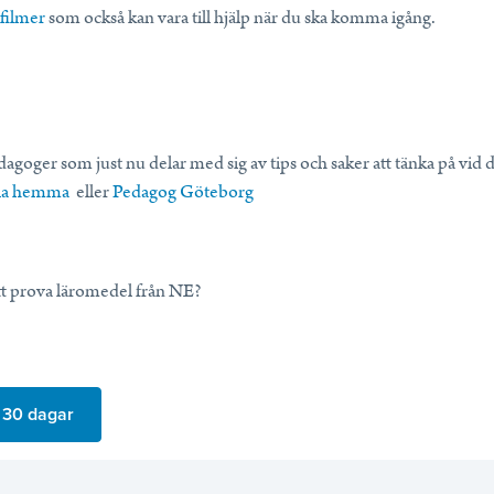
sfilmer
som också kan vara till hjälp när du ska komma igång.
edagoger som just nu delar med sig av tips och saker att tänka på vi
la hemma
eller
Pedagog Göteborg
att prova läromedel från NE?
i 30 dagar