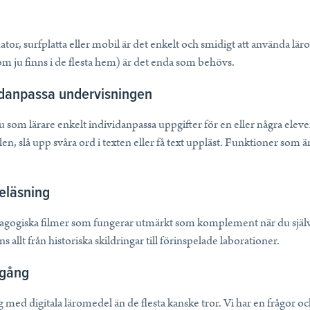
or, surfplatta eller mobil är det enkelt och smidigt att använda lä
m ju finns i de flesta hem) är det enda som behövs.
vidanpassa undervisningen
 som lärare enkelt individanpassa uppgifter för en eller några eleve
len, slå upp svåra ord i texten eller få text uppläst. Funktioner som ä
reläsning
gogiska filmer som fungerar utmärkt som komplement när du själv i
allt från historiska skildringar till förinspelade laborationer.
igång
 med digitala läromedel än de flesta kanske tror. Vi har en frågor oc