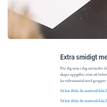
Tips, idéer, webbinarier och hjälp för dig som är lärare.
Läs mer
Lektionstips
Webbinarier & Inspelat
Ta din undervisning till nästa nivå.
Kom igång
Blogg
Extra smidigt m
Håll dig uppdaterad med det senaste från NE.
Frågor och svar
För dig som i dag använder G
Frågor och svar om våra tjänster, samlade på ett ställe.
skapa uppgifter utan att behö
ha videosamtal med grupper ell
Så här delar du material frå
Så här delar du material från