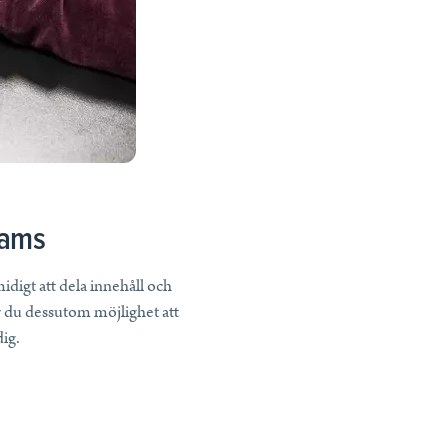
eams
digt att dela innehåll och
r du dessutom möjlighet att
dig.