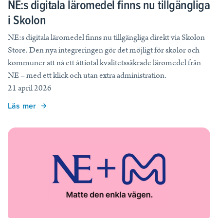
NE:s digitala läromedel finns nu tillgängliga
Tips, idéer, webbinarier och hjälp för dig som är lärare.
i Skolon
Läs mer
NE:s digitala läromedel finns nu tillgängliga direkt via Skolon
Store. Den nya integreringen gör det möjligt för skolor och
Lektionstips
kommuner att nå ett åttiotal kvalitetssäkrade läromedel från
Webbinarier & Inspelat
NE – med ett klick och utan extra administration.
Ta din undervisning till nästa nivå.
21 april 2026
Kom igång
Läs mer
Blogg
Håll dig uppdaterad med det senaste från NE.
Frågor och svar
Frågor och svar om våra tjänster, samlade på ett ställe.