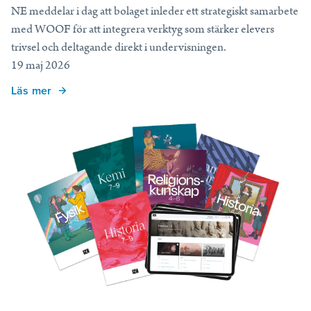
NE meddelar i dag att bolaget inleder ett strategiskt samarbete
Allt för din undervisning
med WOOF för att integrera verktyg som stärker elevers
Läromedel och kunskapstjänster som skapar resultat i och utanför
klassrummet.
trivsel och deltagande direkt i undervisningen.
Frågor och Svar
Priser för skola
Läs mer
19 maj 2026
Läs mer
Läs mer
Läs mer
Tryckta läromedel
Blogg
Nyheter – Partnerskap
Digitala läromedel
Läs mer
Läs mer
NE Komplett
NE Fakta
Nyheter – Partnerskap
Mappi
WOOF
Tips och support